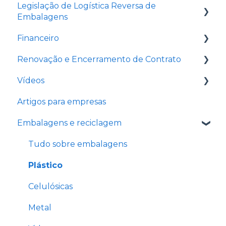
Legislação de Logística Reversa de
Imprensa
Embalagens
Financeiro
Leis e regulamentações
Renovação e Encerramento de Contrato
Perguntas frequentes
Boletos e Pagamentos
Vídeos
Contato
O que é a renovação automática
Artigos para empresas
Renegociação de Débitos
Ajustes de valores após renovação
Vídeos de perguntas e respostas sobre a
automática
eureciclo
Embalagens e reciclagem
Relatórios obrigatórios
Tudo sobre embalagens
Renovação Automática Nacional
Plástico
Cancelamento e Encerramento
Celulósicas
Renovação de contrato
Metal