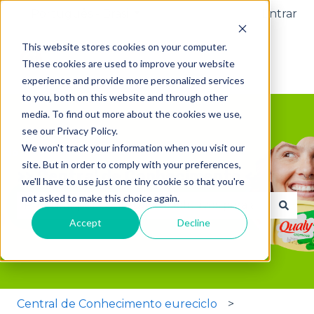
Português - Brasil
Mostrar submenu para traduçõ
Entrar
This website stores cookies on your computer.
These cookies are used to improve your website
experience and provide more personalized services
to you, both on this website and through other
media. To find out more about the cookies we use,
see our Privacy Policy.
We won't track your information when you visit our
site. But in order to comply with your preferences,
>> Central de Conhecimento <<
we'll have to use just one tiny cookie so that you're
not asked to make this choice again.
Accept
Decline
Não há sugestões porque o campo de pesquisa 
Central de Conhecimento eureciclo